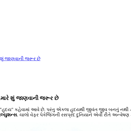
ે શું જાણવાની જરૂર છે
 તમારે શું જાણવાની જરૂર છે
ં "હૃદય" કહેવામાં આવે છે. પરંતુ એકલા હૃદયથી જીવંત જીવ બનતું નથી - ત
ોલ્યુશન્સ
. ચાલો વેફર પેકેજિંગની રસપ્રદ દુનિયાને એવી રીતે અન્વે