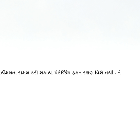
્યક્ષમતા સક્ષમ કરી શકાય. પેકેજિંગ ફક્ત રક્ષણ વિશે નથી - તે