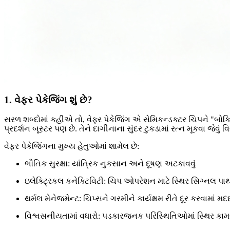
1. વેફર પેકેજિંગ શું છે?
સરળ શબ્દોમાં કહીએ તો, વેફર પેકેજિંગ એ સેમિકન્ડક્ટર ચિપને "બોક્સિ
પ્રદર્શન બૂસ્ટર પણ છે. તેને દાગીનાના સુંદર ટુકડામાં રત્ન મૂકવા જેવું 
વેફર પેકેજિંગના મુખ્ય હેતુઓમાં શામેલ છે:
ભૌતિક સુરક્ષા: યાંત્રિક નુકસાન અને દૂષણ અટકાવવું
ઇલેક્ટ્રિકલ કનેક્ટિવિટી: ચિપ ઓપરેશન માટે સ્થિર સિગ્નલ પાથ
થર્મલ મેનેજમેન્ટ: ચિપ્સને ગરમીને કાર્યક્ષમ રીતે દૂર કરવામાં મ
વિશ્વસનીયતામાં વધારો: પડકારજનક પરિસ્થિતિઓમાં સ્થિર કા