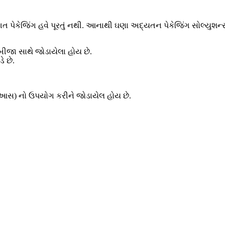
ત પેકેજિંગ હવે પૂરતું નથી. આનાથી ઘણા અદ્યતન પેકેજિંગ સોલ્યુશન
બીજા સાથે જોડાયેલા હોય છે.
ે છે.
વિઆસ) નો ઉપયોગ કરીને જોડાયેલ હોય છે.