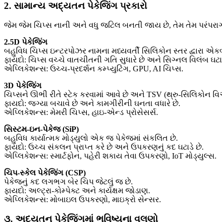
2. સામાન્ય અદ્યતન પેકેજિંગ પ્રકારો
જેમ જેમ ચિપ્સ નાની અને વધુ જટિલ બનતી જાય છે, તેમ તેમ પરંપરાગ
2.5D પેકેજિંગ
બહુવિધ ચિપ્સ ઇન્ટરપોઝર નામના મધ્યવર્તી સિલિકોન સ્તર દ્વારા એક
ફાયદો: ચિપ્સ વચ્ચે વાતચીતની ગતિ સુધારે છે અને સિગ્નલ વિલંબ ઘટાડ
એપ્લિકેશન્સ: ઉચ્ચ-પ્રદર્શન કમ્પ્યુટિંગ, GPU, AI ચિપ્સ.
3D પેકેજિંગ
ચિપ્સને ઊભી રીતે સ્ટેક કરવામાં આવે છે અને TSV (થ્રુ-સિલિકોન 
ફાયદો: જગ્યા બચાવે છે અને કામગીરીની ઘનતા વધારે છે.
એપ્લિકેશન્સ: મેમરી ચિપ્સ, હાઇ-એન્ડ પ્રોસેસર્સ.
સિસ્ટમ-ઇન-પેકેજ (SiP)
બહુવિધ કાર્યાત્મક મોડ્યુલો એક જ પેકેજમાં સંકલિત છે.
ફાયદો: ઉચ્ચ સંકલન પ્રાપ્ત કરે છે અને ઉપકરણનું કદ ઘટાડે છે.
એપ્લિકેશન્સ: સ્માર્ટફોન, પહેરી શકાય તેવા ઉપકરણો, IoT મોડ્યુલ્સ.
ચિપ-સ્કેલ પેકેજિંગ (CSP)
પેકેજનું કદ લગભગ બેર ચિપ જેટલું જ છે.
ફાયદો: અલ્ટ્રા-કોમ્પેક્ટ અને કાર્યક્ષમ જોડાણ.
એપ્લિકેશન્સ: મોબાઇલ ઉપકરણો, માઇક્રો સેન્સર.
૩. અદ્યતન પેકેજિંગમાં ભવિષ્યના વલણો