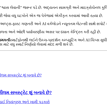
ંગને "શ્વાસ લેવાની" જરૂર પડે છે. અદ્યતન સામગ્રી અને માઇક્રોચેનલ કૂ
મરી જેવા વધુ ઘટકોને એક જ પેકેજમાં એકીકૃત કરવામાં આવી રહ્યા છે.
લ્ટ્રા-ફાસ્ટ ગણતરી અને AI વર્કલોડને ન્યૂનતમ લેટન્સી સાથે સપોર્ટ ક
ેબલતા અને ઓછી પર્યાવરણીય અસર પર ધ્યાન કેન્દ્રિત કરી રહી છે.
ષમકર્તા
સ્માર્ટફોનથી લઈને ઉચ્ચ-પ્રદર્શન કમ્પ્યુટિંગ અને AI ચિપ્સ સ
ટે વધુ સ્માર્ટ નિર્ણયો લેવામાં મદદ મળી શકે છે.
ીલમ સબસ્ટ્રેટ શું બનાવે છે?