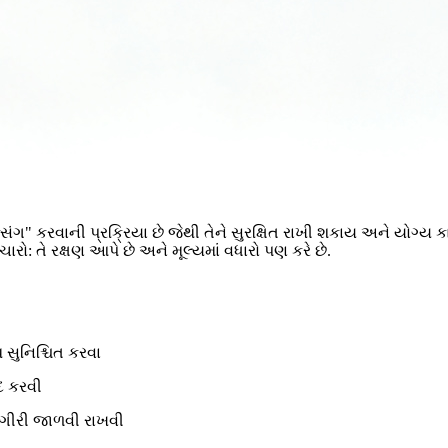
ંગ" કરવાની પ્રક્રિયા છે જેથી તેને સુરક્ષિત રાખી શકાય અને યોગ્ય કાર
વિચારો: તે રક્ષણ આપે છે અને મૂલ્યમાં વધારો પણ કરે છે.
 સુનિશ્ચિત કરવા
દદ કરવી
મગીરી જાળવી રાખવી