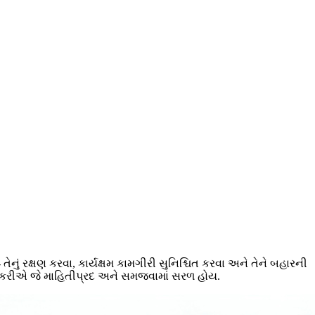
ેનું રક્ષણ કરવા, કાર્યક્ષમ કામગીરી સુનિશ્ચિત કરવા અને તેને બહારની
ષણ કરીએ જે માહિતીપ્રદ અને સમજવામાં સરળ હોય.