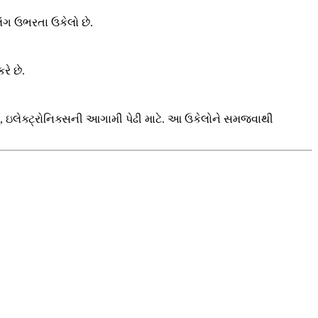
લિંગ ઉભરતા ઉકેલો છે.
રે છે.
ુધી, ઇલેક્ટ્રોનિક્સની આગામી પેઢી માટે. આ ઉકેલોને સમજવાથી