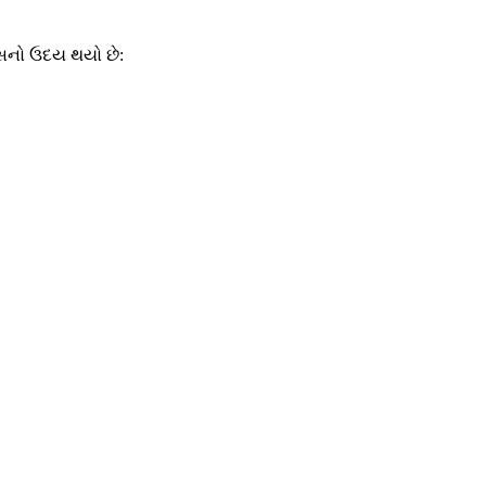
્સનો ઉદય થયો છે: