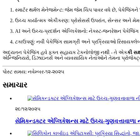
સ્માર્ટર થર્મલ મેનેજમેન્ટ: જેમ જેમ ચિપ પાવર વધે છે, પેકેજિ
ઉચ્ચ કાર્યાત્મક એકીકરણ: પ્રોસેસર્સ ઉપરાંત, સેન્સર અને મે
AI અને ઉચ્ચ-પ્રદર્શન એપ્લિકેશનો: નેક્સ્ટ-જનરેશન પેકેજિંગ અ
ટકાઉપણું: નવી પેકેજિંગ સામગ્રી અને પ્રક્રિયાઓ રિસાયક્લ
અદ્યતન પેકેજિંગ હવે ફક્ત સહાયક ટેકનોલોજી નથી - તે એક
કી સક્
એન્જિનિયરો, ડિઝાઇનર્સ અને વ્યવસાયિક નેતાઓને તેમના પ્રોજેક્ટ્સ મા
પોસ્ટ સમય: નવેમ્બર-૧૨-૨૦૨૫
સમાચાર
૨૯/૧૨/૨૦૨૫
સેમિકન્ડક્ટર એપ્લિકેશન્સ માટે ઉચ્ચ-ગુણવત્તાવાળા ન