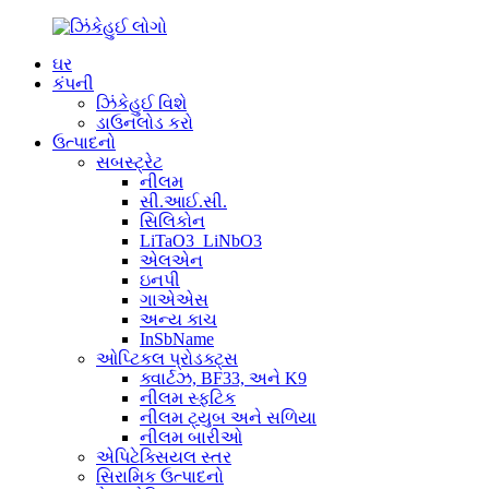
ઘર
કંપની
ઝિંકેહુઈ વિશે
ડાઉનલોડ કરો
ઉત્પાદનો
સબસ્ટ્રેટ
નીલમ
સી.આઈ.સી.
સિલિકોન
LiTaO3_LiNbO3
એલએન
ઇનપી
ગાએએસ
અન્ય કાચ
InSbName
ઓપ્ટિકલ પ્રોડક્ટ્સ
ક્વાર્ટઝ, BF33, અને K9
નીલમ સ્ફટિક
નીલમ ટ્યુબ અને સળિયા
નીલમ બારીઓ
એપિટેક્સિયલ સ્તર
સિરામિક ઉત્પાદનો