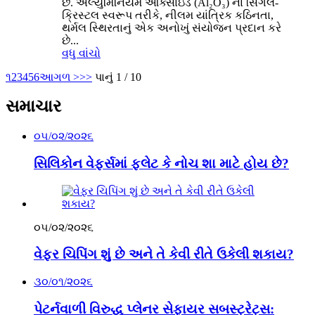
છે. એલ્યુમિનિયમ ઓક્સાઇડ (Al₂O₃) ના સિંગલ-
ક્રિસ્ટલ સ્વરૂપ તરીકે, નીલમ યાંત્રિક કઠિનતા,
થર્મલ સ્થિરતાનું એક અનોખું સંયોજન પ્રદાન કરે
છે...
વધુ વાંચો
૧
2
3
4
5
6
આગળ >
>>
પાનું 1 / 10
સમાચાર
૦૫/૦૨/૨૦૨૬
સિલિકોન વેફર્સમાં ફ્લેટ કે નોચ શા માટે હોય છે?
૦૫/૦૨/૨૦૨૬
વેફર ચિપિંગ શું છે અને તે કેવી રીતે ઉકેલી શકાય?
૩૦/૦૧/૨૦૨૬
પેટર્નવાળી વિરુદ્ધ પ્લેનર સેફાયર સબસ્ટ્રેટ્સ: