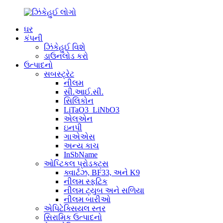
ઘર
કંપની
ઝિંકેહુઈ વિશે
ડાઉનલોડ કરો
ઉત્પાદનો
સબસ્ટ્રેટ
નીલમ
સી.આઈ.સી.
સિલિકોન
LiTaO3_LiNbO3
એલએન
ઇનપી
ગાએએસ
અન્ય કાચ
InSbName
ઓપ્ટિકલ પ્રોડક્ટ્સ
ક્વાર્ટઝ, BF33, અને K9
નીલમ સ્ફટિક
નીલમ ટ્યુબ અને સળિયા
નીલમ બારીઓ
એપિટેક્સિયલ સ્તર
સિરામિક ઉત્પાદનો