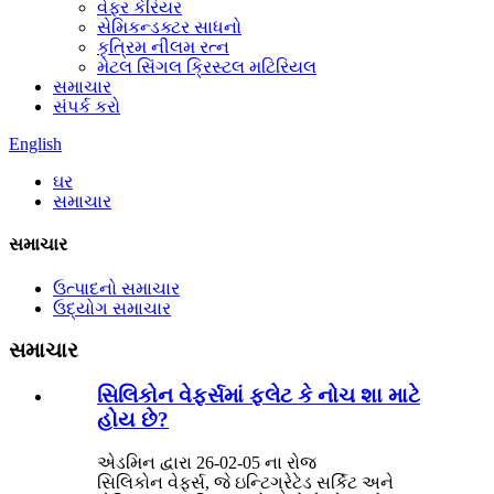
વેફર કેરિયર
સેમિકન્ડક્ટર સાધનો
કૃત્રિમ નીલમ રત્ન
મેટલ સિંગલ ક્રિસ્ટલ મટિરિયલ
સમાચાર
સંપર્ક કરો
English
ઘર
સમાચાર
સમાચાર
ઉત્પાદનો સમાચાર
ઉદ્યોગ સમાચાર
સમાચાર
સિલિકોન વેફર્સમાં ફ્લેટ કે નોચ શા માટે
હોય છે?
એડમિન દ્વારા 26-02-05 ના રોજ
સિલિકોન વેફર્સ, જે ઇન્ટિગ્રેટેડ સર્કિટ અને