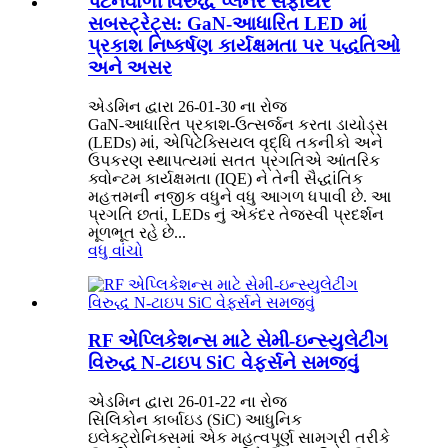
પેટર્નવાળી વિરુદ્ધ પ્લેનર સેફાયર
સબસ્ટ્રેટ્સ: GaN-આધારિત LED માં
પ્રકાશ નિષ્કર્ષણ કાર્યક્ષમતા પર પદ્ધતિઓ
અને અસર
એડમિન દ્વારા 26-01-30 ના રોજ
GaN-આધારિત પ્રકાશ-ઉત્સર્જન કરતા ડાયોડ્સ
(LEDs) માં, એપિટેક્સિયલ વૃદ્ધિ તકનીકો અને
ઉપકરણ સ્થાપત્યમાં સતત પ્રગતિએ આંતરિક
ક્વોન્ટમ કાર્યક્ષમતા (IQE) ને તેની સૈદ્ધાંતિક
મહત્તમની નજીક વધુને વધુ આગળ ધપાવી છે. આ
પ્રગતિ છતાં, LEDs નું એકંદર તેજસ્વી પ્રદર્શન
મૂળભૂત રહે છે...
વધુ વાંચો
RF એપ્લિકેશન્સ માટે સેમી-ઇન્સ્યુલેટીંગ
વિરુદ્ધ N-ટાઇપ SiC વેફર્સને સમજવું
એડમિન દ્વારા 26-01-22 ના રોજ
સિલિકોન કાર્બાઇડ (SiC) આધુનિક
ઇલેક્ટ્રોનિક્સમાં એક મહત્વપૂર્ણ સામગ્રી તરીકે