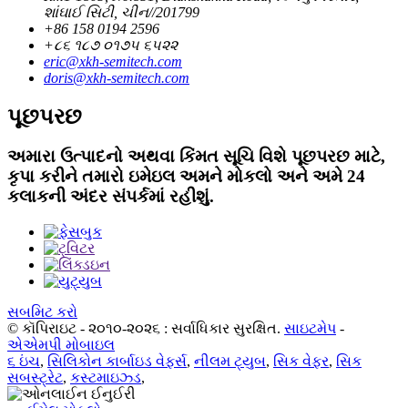
શાંઘાઈ સિટી, ચીન//201799
+86 158 0194 2596
+૮૬ ૧૮૭ ૦૧૭૫ ૬૫૨૨
eric@xkh-semitech.com
doris@xkh-semitech.com
પૂછપરછ
અમારા ઉત્પાદનો અથવા કિંમત સૂચિ વિશે પૂછપરછ માટે,
કૃપા કરીને તમારો ઇમેઇલ અમને મોકલો અને અમે 24
કલાકની અંદર સંપર્કમાં રહીશું.
સબમિટ કરો
© કૉપિરાઇટ - ૨૦૧૦-૨૦૨૬ : સર્વાધિકાર સુરક્ષિત.
સાઇટમેપ
-
એએમપી મોબાઇલ
૬ ઇંચ
,
સિલિકોન કાર્બાઇડ વેફર્સ
,
નીલમ ટ્યુબ
,
સિક વેફર
,
સિક
સબસ્ટ્રેટ
,
કસ્ટમાઇઝ્ડ
,