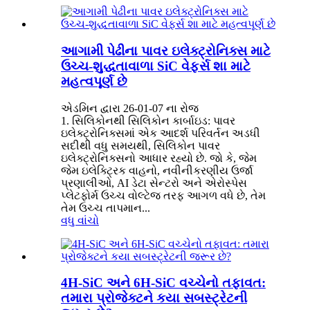
આગામી પેઢીના પાવર ઇલેક્ટ્રોનિક્સ માટે
ઉચ્ચ-શુદ્ધતાવાળા SiC વેફર્સ શા માટે
મહત્વપૂર્ણ છે
એડમિન દ્વારા 26-01-07 ના રોજ
1. સિલિકોનથી સિલિકોન કાર્બાઇડ: પાવર
ઇલેક્ટ્રોનિક્સમાં એક આદર્શ પરિવર્તન અડધી
સદીથી વધુ સમયથી, સિલિકોન પાવર
ઇલેક્ટ્રોનિક્સનો આધાર રહ્યો છે. જો કે, જેમ
જેમ ઇલેક્ટ્રિક વાહનો, નવીનીકરણીય ઉર્જા
પ્રણાલીઓ, AI ડેટા સેન્ટરો અને એરોસ્પેસ
પ્લેટફોર્મ ઉચ્ચ વોલ્ટેજ તરફ આગળ વધે છે, તેમ
તેમ ઉચ્ચ તાપમાન...
વધુ વાંચો
4H-SiC અને 6H-SiC વચ્ચેનો તફાવત:
તમારા પ્રોજેક્ટને કયા સબસ્ટ્રેટની