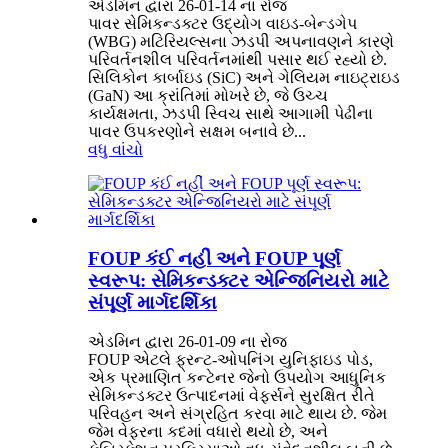
એડમિન દ્વારા 26-01-14 ના રોજ
પાવર સેમિકન્ડક્ટર ઉદ્યોગ વાઇડ-બેન્ડગેપ
(WBG) મટિરિયલ્સના ઝડપી અપનાવણને કારણે
પરિવર્તનશીલ પરિવર્તનમાંથી પસાર થઈ રહ્યો છે.
સિલિકોન કાર્બાઇડ (SiC) અને ગેલિયમ નાઇટ્રાઇડ
(GaN) આ ક્રાંતિમાં મોખરે છે, જે ઉચ્ચ
કાર્યક્ષમતા, ઝડપી સ્વિચ સાથે આગામી પેઢીના
પાવર ઉપકરણોને સક્ષમ બનાવે છે...
વધુ વાંચો
FOUP કંઈ નહીં અને FOUP પૂર્ણ
સ્વરૂપ: સેમિકન્ડક્ટર એન્જિનિયરો માટે
સંપૂર્ણ માર્ગદર્શિકા
એડમિન દ્વારા 26-01-09 ના રોજ
FOUP એટલે ફ્રન્ટ-ઓપનિંગ યુનિફાઇડ પોડ,
એક પ્રમાણિત કન્ટેનર જેનો ઉપયોગ આધુનિક
સેમિકન્ડક્ટર ઉત્પાદનમાં વેફર્સને સુરક્ષિત રીતે
પરિવહન અને સંગ્રહિત કરવા માટે થાય છે. જેમ
જેમ વેફરના કદમાં વધારો થયો છે, અને