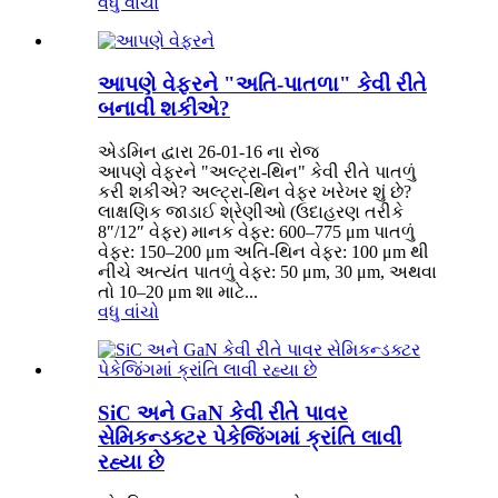
વધુ વાંચો
આપણે વેફરને "અતિ-પાતળા" કેવી રીતે
બનાવી શકીએ?
એડમિન દ્વારા 26-01-16 ના રોજ
આપણે વેફરને "અલ્ટ્રા-થિન" કેવી રીતે પાતળું
કરી શકીએ? અલ્ટ્રા-થિન વેફર ખરેખર શું છે?
લાક્ષણિક જાડાઈ શ્રેણીઓ (ઉદાહરણ તરીકે
8″/12″ વેફર) માનક વેફર: 600–775 μm પાતળું
વેફર: 150–200 μm અતિ-થિન વેફર: 100 μm થી
નીચે અત્યંત પાતળું વેફર: 50 μm, 30 μm, અથવા
તો 10–20 μm શા માટે...
વધુ વાંચો
SiC અને GaN કેવી રીતે પાવર
સેમિકન્ડક્ટર પેકેજિંગમાં ક્રાંતિ લાવી
રહ્યા છે