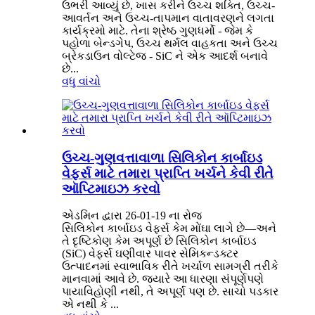
ઉભરી આવ્યું છે, ખાસ કરીને ઉચ્ચ શક્તિ, ઉચ્ચ-
આવર્તન અને ઉચ્ચ-તાપમાન વાતાવરણને લગતા
કાર્યક્રમો માટે. તેના શ્રેષ્ઠ ગુણધર્મો - જેમ કે
પહોળા બેન્ડગેપ, ઉચ્ચ થર્મલ વાહકતા અને ઉચ્ચ
બ્રેકડાઉન વોલ્ટેજ - SiC ને એક આદર્શ બનાવે
છે...
વધુ વાંચો
ઉચ્ચ-ગુણવત્તાવાળા સિલિકોન કાર્બાઇડ
વેફર્સ માટે તમારા પ્રાપ્તિ ખર્ચને કેવી રીતે
ઑપ્ટિમાઇઝ કરવો
એડમિન દ્વારા 26-01-19 ના રોજ
સિલિકોન કાર્બાઇડ વેફર્સ કેમ મોંઘા લાગે છે—અને
તે દૃષ્ટિકોણ કેમ અપૂર્ણ છે સિલિકોન કાર્બાઇડ
(SiC) વેફર્સ ઘણીવાર પાવર સેમિકન્ડક્ટર
ઉત્પાદનમાં સ્વાભાવિક રીતે ખર્ચાળ સામગ્રી તરીકે
માનવામાં આવે છે. જ્યારે આ ધારણા સંપૂર્ણપણે
પાયાવિહોણી નથી, તે અપૂર્ણ પણ છે. સાચો પડકાર
એ નથી કે ...