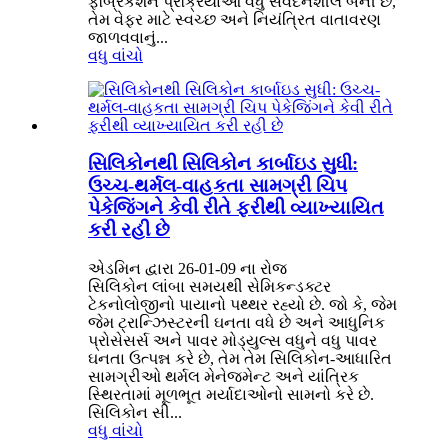
ફેબ્રિકેશન પ્રક્રિયાઓ વધુ સંવેદનશીલ બની છે,
તેમ વેફર માટે સ્વચ્છ અને નિયંત્રિત વાતાવરણ
જાળવવાનું...
વધુ વાંચો
સિલિકોનથી સિલિકોન કાર્બાઇડ સુધી:
ઉચ્ચ-થર્મલ-વાહકતા સામગ્રી ચિપ
પેકેજિંગને કેવી રીતે ફરીથી વ્યાખ્યાયિત
કરી રહી છે
એડમિન દ્વારા 26-01-09 ના રોજ
સિલિકોન લાંબા સમયથી સેમિકન્ડક્ટર
ટેકનોલોજીનો પાયાનો પથ્થર રહ્યો છે. જો કે, જેમ
જેમ ટ્રાન્ઝિસ્ટરની ઘનતા વધે છે અને આધુનિક
પ્રોસેસર્સ અને પાવર મોડ્યુલ્સ વધુને વધુ પાવર
ઘનતા ઉત્પન્ન કરે છે, તેમ તેમ સિલિકોન-આધારિત
સામગ્રીઓ થર્મલ મેનેજમેન્ટ અને યાંત્રિક
સ્થિરતામાં મૂળભૂત મર્યાદાઓનો સામનો કરે છે.
સિલિકોન સી...
વધુ વાંચો