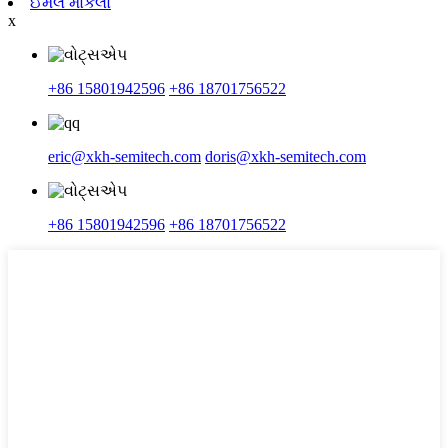
ઈમેલ મોકલો
x
+86 15801942596
+86 18701756522
eric@xkh-semitech.com
doris@xkh-semitech.com
+86 15801942596
+86 18701756522