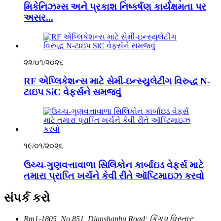
મિકેનિઝમ્સ અને પ્રકાશ નિષ્કર્ષણ કાર્યક્ષમતા પર
અસર...
૨૨/૦૧/૨૦૨૬
RF એપ્લિકેશન્સ માટે સેમી-ઇન્સ્યુલેટીંગ વિરુદ્ધ N-
ટાઇપ SiC વેફર્સને સમજવું
૧૯/૦૧/૨૦૨૬
ઉચ્ચ-ગુણવત્તાવાળા સિલિકોન કાર્બાઇડ વેફર્સ માટે
તમારા પ્રાપ્તિ ખર્ચને કેવી રીતે ઑપ્ટિમાઇઝ કરવો
સંપર્ક કરો
Rm1-1805, No.851, Dianshanhu Road; કિંગપુ વિસ્તાર;