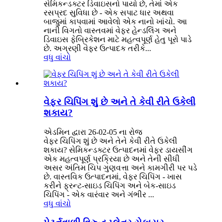
સેમિકન્ડક્ટર ડિવાઇસનો પાયો છે, તેમાં એક
રસપ્રદ સુવિધા છે - એક સપાટ ધાર અથવા
બાજુમાં કાપવામાં આવેલો એક નાનો ખાંચો. આ
નાની વિગતો વાસ્તવમાં વેફર હેન્ડલિંગ અને
ડિવાઇસ ફેબ્રિકેશન માટે મહત્વપૂર્ણ હેતુ પૂરો પાડે
છે. અગ્રણી વેફર ઉત્પાદક તરીકે...
વધુ વાંચો
વેફર ચિપિંગ શું છે અને તે કેવી રીતે ઉકેલી
શકાય?
એડમિન દ્વારા 26-02-05 ના રોજ
વેફર ચિપિંગ શું છે અને તેને કેવી રીતે ઉકેલી
શકાય? સેમિકન્ડક્ટર ઉત્પાદનમાં વેફર ડાયસીંગ
એક મહત્વપૂર્ણ પ્રક્રિયા છે અને તેની સીધી
અસર અંતિમ ચિપ ગુણવત્તા અને કામગીરી પર પડે
છે. વાસ્તવિક ઉત્પાદનમાં, વેફર ચિપિંગ - ખાસ
કરીને ફ્રન્ટ-સાઇડ ચિપિંગ અને બેક-સાઇડ
ચિપિંગ - એક વારંવાર અને ગંભીર ...
વધુ વાંચો