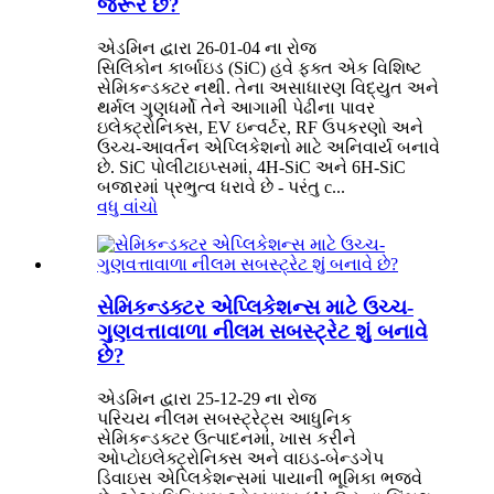
જરૂર છે?
એડમિન દ્વારા 26-01-04 ના રોજ
સિલિકોન કાર્બાઇડ (SiC) હવે ફક્ત એક વિશિષ્ટ
સેમિકન્ડક્ટર નથી. તેના અસાધારણ વિદ્યુત અને
થર્મલ ગુણધર્મો તેને આગામી પેઢીના પાવર
ઇલેક્ટ્રોનિક્સ, EV ઇન્વર્ટર, RF ઉપકરણો અને
ઉચ્ચ-આવર્તન એપ્લિકેશનો માટે અનિવાર્ય બનાવે
છે. SiC પોલીટાઇપ્સમાં, 4H-SiC અને 6H-SiC
બજારમાં પ્રભુત્વ ધરાવે છે - પરંતુ c...
વધુ વાંચો
સેમિકન્ડક્ટર એપ્લિકેશન્સ માટે ઉચ્ચ-
ગુણવત્તાવાળા નીલમ સબસ્ટ્રેટ શું બનાવે
છે?
એડમિન દ્વારા 25-12-29 ના રોજ
પરિચય નીલમ સબસ્ટ્રેટ્સ આધુનિક
સેમિકન્ડક્ટર ઉત્પાદનમાં, ખાસ કરીને
ઓપ્ટોઇલેક્ટ્રોનિક્સ અને વાઇડ-બેન્ડગેપ
ડિવાઇસ એપ્લિકેશન્સમાં પાયાની ભૂમિકા ભજવે