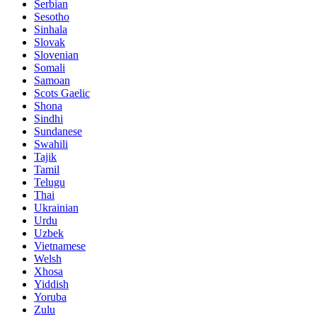
Serbian
Sesotho
Sinhala
Slovak
Slovenian
Somali
Samoan
Scots Gaelic
Shona
Sindhi
Sundanese
Swahili
Tajik
Tamil
Telugu
Thai
Ukrainian
Urdu
Uzbek
Vietnamese
Welsh
Xhosa
Yiddish
Yoruba
Zulu