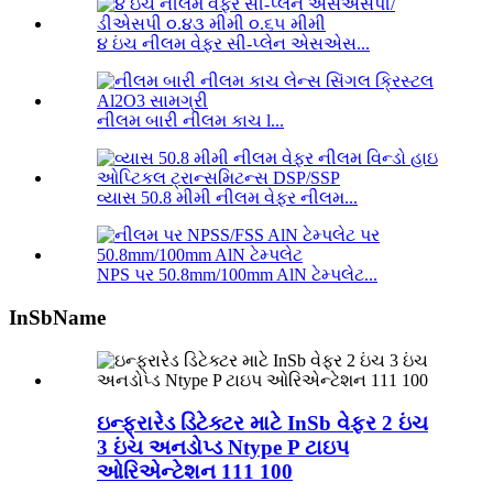
૪ ઇંચ નીલમ વેફર સી-પ્લેન એસએસ...
નીલમ બારી નીલમ કાચ l...
વ્યાસ 50.8 મીમી નીલમ વેફર નીલમ...
NPS પર 50.8mm/100mm AlN ટેમ્પલેટ...
InSbName
ઇન્ફ્રારેડ ડિટેક્ટર માટે InSb વેફર 2 ઇંચ
3 ઇંચ અનડોપ્ડ Ntype P ટાઇપ
ઓરિએન્ટેશન 111 100