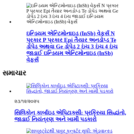
ઇન્ડિયમ એન્ટિમોનાઇડ (InSb) વેફર્સ N
પ્રકાર P પ્રકાર Epi તૈયાર અનડોપ્ડ Te
ડોપેડ અથવા Ge ડોપેડ 2 ઇંચ 3 ઇંચ 4 ઇંચ
જાડાઈ ઇન્ડિયમ એન્ટિમોનાઇડ (InSb)
વેફર્સ
સમાચાર
૨૩/૧૨/૨૦૨૫
સિલિકોન કાર્બાઇડ એપિટાક્સી: પ્રક્રિયા સિદ્ધાંતો,
જાડાઈ નિયંત્રણ અને ખામી પડકારો