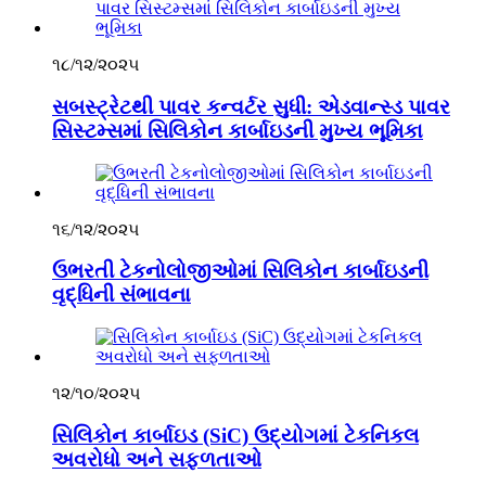
૧૮/૧૨/૨૦૨૫
સબસ્ટ્રેટથી પાવર કન્વર્ટર સુધી: એડવાન્સ્ડ પાવર
સિસ્ટમ્સમાં સિલિકોન કાર્બાઇડની મુખ્ય ભૂમિકા
૧૬/૧૨/૨૦૨૫
ઉભરતી ટેકનોલોજીઓમાં સિલિકોન કાર્બાઇડની
વૃદ્ધિની સંભાવના
૧૨/૧૦/૨૦૨૫
સિલિકોન કાર્બાઇડ (SiC) ઉદ્યોગમાં ટેકનિકલ
અવરોધો અને સફળતાઓ