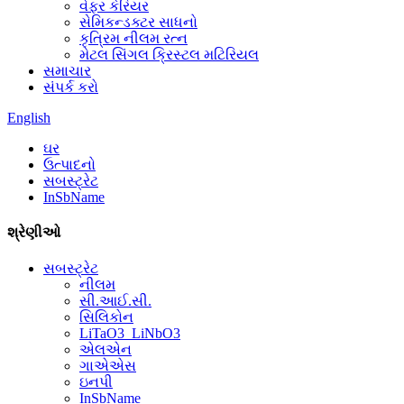
વેફર કેરિયર
સેમિકન્ડક્ટર સાધનો
કૃત્રિમ નીલમ રત્ન
મેટલ સિંગલ ક્રિસ્ટલ મટિરિયલ
સમાચાર
સંપર્ક કરો
English
ઘર
ઉત્પાદનો
સબસ્ટ્રેટ
InSbName
શ્રેણીઓ
સબસ્ટ્રેટ
નીલમ
સી.આઈ.સી.
સિલિકોન
LiTaO3_LiNbO3
એલએન
ગાએએસ
ઇનપી
InSbName