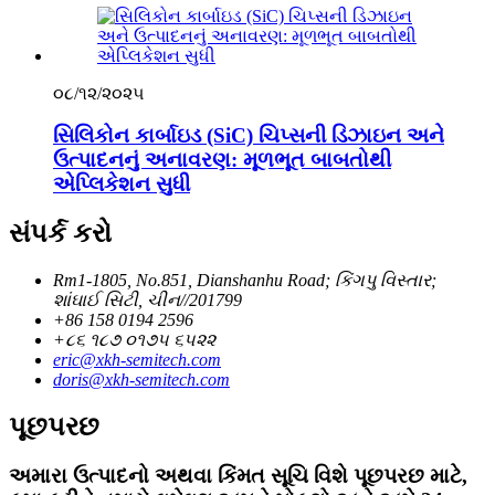
૦૮/૧૨/૨૦૨૫
સિલિકોન કાર્બાઇડ (SiC) ચિપ્સની ડિઝાઇન અને
ઉત્પાદનનું અનાવરણ: મૂળભૂત બાબતોથી
એપ્લિકેશન સુધી
સંપર્ક કરો
Rm1-1805, No.851, Dianshanhu Road; કિંગપુ વિસ્તાર;
શાંઘાઈ સિટી, ચીન//201799
+86 158 0194 2596
+૮૬ ૧૮૭ ૦૧૭૫ ૬૫૨૨
eric@xkh-semitech.com
doris@xkh-semitech.com
પૂછપરછ
અમારા ઉત્પાદનો અથવા કિંમત સૂચિ વિશે પૂછપરછ માટે,