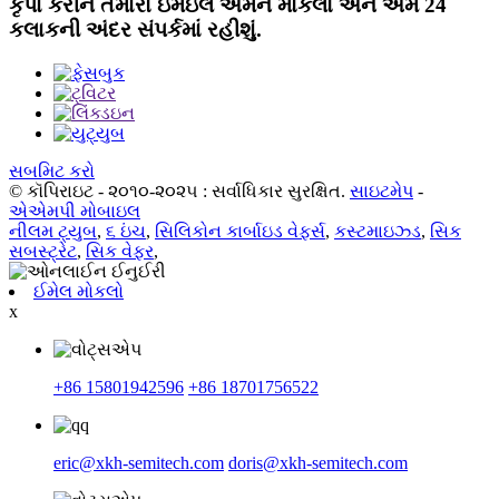
કૃપા કરીને તમારો ઇમેઇલ અમને મોકલો અને અમે 24
કલાકની અંદર સંપર્કમાં રહીશું.
સબમિટ કરો
© કૉપિરાઇટ - ૨૦૧૦-૨૦૨૫ : સર્વાધિકાર સુરક્ષિત.
સાઇટમેપ
-
એએમપી મોબાઇલ
નીલમ ટ્યુબ
,
૬ ઇંચ
,
સિલિકોન કાર્બાઇડ વેફર્સ
,
કસ્ટમાઇઝ્ડ
,
સિક
સબસ્ટ્રેટ
,
સિક વેફર
,
ઈમેલ મોકલો
x
+86 15801942596
+86 18701756522
eric@xkh-semitech.com
doris@xkh-semitech.com