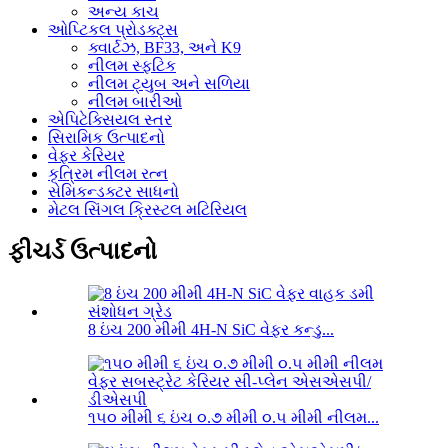
અન્ય કાચ
ઓપ્ટિકલ પ્રોડક્ટ્સ
ક્વાર્ટઝ, BF33, અને K9
નીલમ સ્ફટિક
નીલમ ટ્યુબ અને સળિયા
નીલમ બારીઓ
એપિટેક્સિયલ સ્તર
સિરામિક ઉત્પાદનો
વેફર કેરિયર
કૃત્રિમ નીલમ રત્ન
સેમિકન્ડક્ટર સાધનો
મેટલ સિંગલ ક્રિસ્ટલ મટિરિયલ
ફીચર્ડ ઉત્પાદનો
8 ઇંચ 200 મીમી 4H-N SiC વેફર કન્ડુ...
૧૫૦ મીમી ૬ ઇંચ ૦.૭ મીમી ૦.૫ મીમી નીલમ...