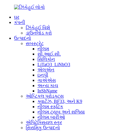
ઘર
કંપની
ઝિંકેહુઈ વિશે
ડાઉનલોડ કરો
ઉત્પાદનો
સબસ્ટ્રેટ
નીલમ
સી.આઈ.સી.
સિલિકોન
LiTaO3_LiNbO3
એલએન
ઇનપી
ગાએએસ
અન્ય કાચ
InSbName
ઓપ્ટિકલ પ્રોડક્ટ્સ
ક્વાર્ટઝ, BF33, અને K9
નીલમ સ્ફટિક
નીલમ ટ્યુબ અને સળિયા
નીલમ બારીઓ
એપિટેક્સિયલ સ્તર
સિરામિક ઉત્પાદનો