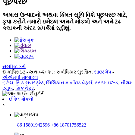
પૂછપરછ
અમારા ઉત્પાદનો અથવા કિંમત સૂચિ વિશે પૂછપરછ માટે,
કૃપા કરીને તમારો ઇમેઇલ અમને મોકલો અને અમે 24
કલાકની અંદર સંપર્કમાં રહીશું.
સબમિટ કરો
© કૉપિરાઇટ - ૨૦૧૦-૨૦૨૬ : સર્વાધિકાર સુરક્ષિત.
સાઇટમેપ
-
એએમપી મોબાઇલ
૬ ઇંચ
,
સિક સબસ્ટ્રેટ
,
સિલિકોન કાર્બાઇડ વેફર્સ
,
કસ્ટમાઇઝ્ડ
,
નીલમ
ટ્યુબ
,
સિક વેફર
,
ઈમેલ મોકલો
x
+86 15801942596
+86 18701756522