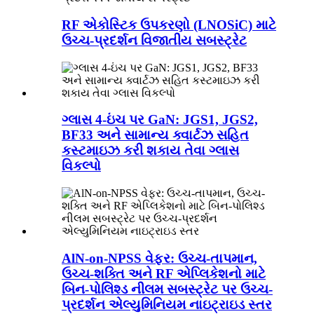
RF એકોસ્ટિક ઉપકરણો (LNOSiC) માટે
ઉચ્ચ-પ્રદર્શન વિજાતીય સબસ્ટ્રેટ
ગ્લાસ 4-ઇંચ પર GaN: JGS1, JGS2,
BF33 અને સામાન્ય ક્વાર્ટઝ સહિત
કસ્ટમાઇઝ કરી શકાય તેવા ગ્લાસ
વિકલ્પો
AlN-on-NPSS વેફર: ઉચ્ચ-તાપમાન,
ઉચ્ચ-શક્તિ અને RF એપ્લિકેશનો માટે
બિન-પોલિશ્ડ નીલમ સબસ્ટ્રેટ પર ઉચ્ચ-
પ્રદર્શન એલ્યુમિનિયમ નાઇટ્રાઇડ સ્તર