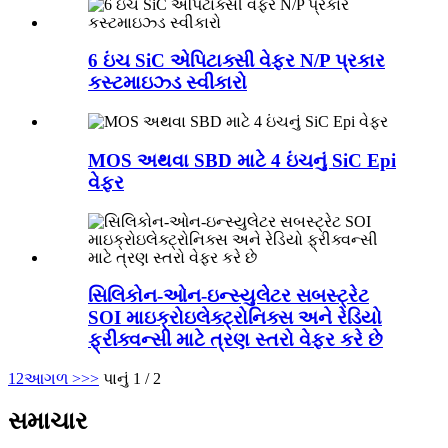
6 ઇંચ SiC એપિટાક્સી વેફર N/P પ્રકાર
કસ્ટમાઇઝ્ડ સ્વીકારો
MOS અથવા SBD માટે 4 ઇંચનું SiC Epi
વેફર
સિલિકોન-ઓન-ઇન્સ્યુલેટર સબસ્ટ્રેટ
SOI માઇક્રોઇલેક્ટ્રોનિક્સ અને રેડિયો
ફ્રીક્વન્સી માટે ત્રણ સ્તરો વેફર કરે છે
1
2
આગળ >
>>
પાનું 1 / 2
સમાચાર