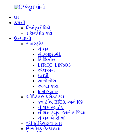
ઘર
કંપની
ઝિંકેહુઈ વિશે
ડાઉનલોડ કરો
ઉત્પાદનો
સબસ્ટ્રેટ
નીલમ
સી.આઈ.સી.
સિલિકોન
LiTaO3_LiNbO3
એલએન
ઇનપી
ગાએએસ
અન્ય કાચ
InSbName
ઓપ્ટિકલ પ્રોડક્ટ્સ
ક્વાર્ટઝ, BF33, અને K9
નીલમ સ્ફટિક
નીલમ ટ્યુબ અને સળિયા
નીલમ બારીઓ
એપિટેક્સિયલ સ્તર
સિરામિક ઉત્પાદનો