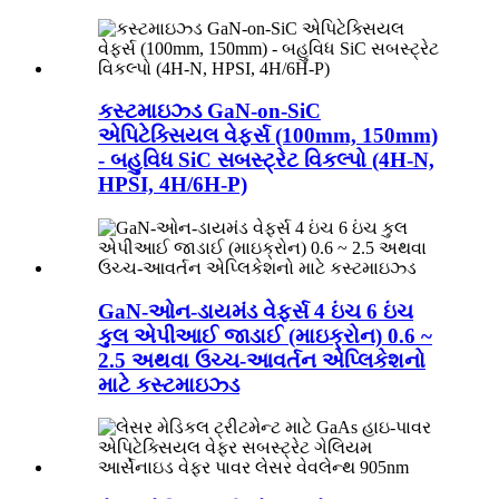
કસ્ટમાઇઝ્ડ GaN-on-SiC
એપિટેક્સિયલ વેફર્સ (100mm, 150mm)
- બહુવિધ SiC સબસ્ટ્રેટ વિકલ્પો (4H-N,
HPSI, 4H/6H-P)
GaN-ઓન-ડાયમંડ વેફર્સ 4 ઇંચ 6 ઇંચ
કુલ એપીઆઈ જાડાઈ (માઇક્રોન) 0.6 ~
2.5 અથવા ઉચ્ચ-આવર્તન એપ્લિકેશનો
માટે કસ્ટમાઇઝ્ડ