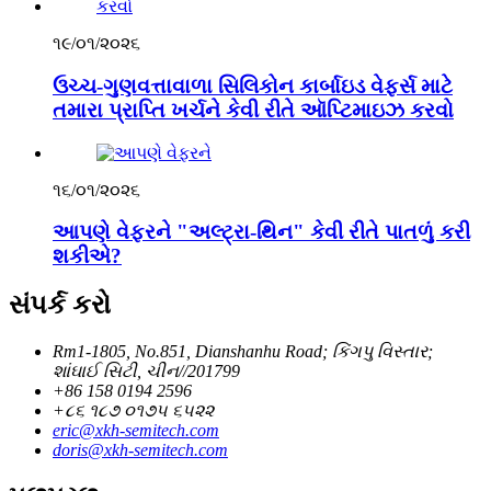
૧૯/૦૧/૨૦૨૬
ઉચ્ચ-ગુણવત્તાવાળા સિલિકોન કાર્બાઇડ વેફર્સ માટે
તમારા પ્રાપ્તિ ખર્ચને કેવી રીતે ઑપ્ટિમાઇઝ કરવો
૧૬/૦૧/૨૦૨૬
આપણે વેફરને "અલ્ટ્રા-થિન" કેવી રીતે પાતળું કરી
શકીએ?
સંપર્ક કરો
Rm1-1805, No.851, Dianshanhu Road; કિંગપુ વિસ્તાર;
શાંઘાઈ સિટી, ચીન//201799
+86 158 0194 2596
+૮૬ ૧૮૭ ૦૧૭૫ ૬૫૨૨
eric@xkh-semitech.com
doris@xkh-semitech.com