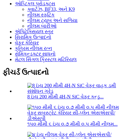
ઓપ્ટિકલ પ્રોડક્ટ્સ
ક્વાર્ટઝ, BF33, અને K9
નીલમ સ્ફટિક
નીલમ ટ્યુબ અને સળિયા
નીલમ બારીઓ
એપિટેક્સિયલ સ્તર
સિરામિક ઉત્પાદનો
વેફર કેરિયર
કૃત્રિમ નીલમ રત્ન
સેમિકન્ડક્ટર સાધનો
મેટલ સિંગલ ક્રિસ્ટલ મટિરિયલ
ફીચર્ડ ઉત્પાદનો
8 ઇંચ 200 મીમી 4H-N SiC વેફર કન્ડુ...
૧૫૦ મીમી ૬ ઇંચ ૦.૭ મીમી ૦.૫ મીમી નીલમ...