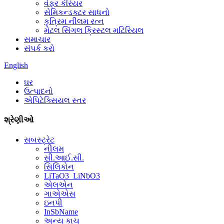
વેફર કેરિયર
સેમિકન્ડક્ટર સાધનો
કૃત્રિમ નીલમ રત્ન
મેટલ સિંગલ ક્રિસ્ટલ મટિરિયલ
સમાચાર
સંપર્ક કરો
English
ઘર
ઉત્પાદનો
એપિટેક્સિયલ સ્તર
શ્રેણીઓ
સબસ્ટ્રેટ
નીલમ
સી.આઈ.સી.
સિલિકોન
LiTaO3_LiNbO3
એલએન
ગાએએસ
ઇનપી
InSbName
અન્ય કાચ