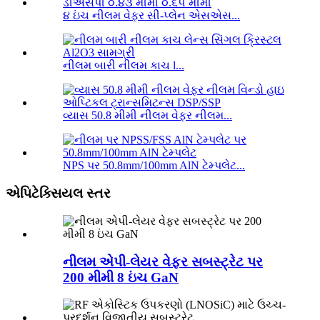
૪ ઇંચ નીલમ વેફર સી-પ્લેન એસએસ...
નીલમ બારી નીલમ કાચ l...
વ્યાસ 50.8 મીમી નીલમ વેફર નીલમ...
NPS પર 50.8mm/100mm AlN ટેમ્પલેટ...
એપિટેક્સિયલ સ્તર
નીલમ એપી-લેયર વેફર સબસ્ટ્રેટ પર
200 મીમી 8 ઇંચ GaN