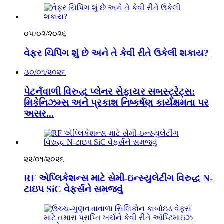
૦૫/૦૨/૨૦૨૬
વેફર ચિપિંગ શું છે અને તે કેવી રીતે ઉકેલી શકાય?
૩૦/૦૧/૨૦૨૬
પેટર્નવાળી વિરુદ્ધ પ્લેનર સેફાયર સબસ્ટ્રેટ્સ:
મિકેનિઝમ્સ અને પ્રકાશ નિષ્કર્ષણ કાર્યક્ષમતા પર
અસર...
૨૨/૦૧/૨૦૨૬
RF એપ્લિકેશન્સ માટે સેમી-ઇન્સ્યુલેટીંગ વિરુદ્ધ N-
ટાઇપ SiC વેફર્સને સમજવું