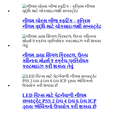
નીલમ ચોરસ બીજ સ્ફટિક - કૃત્રિમ
નીલમ વૃદ્ધિ માટે ચોકસાઇ-લક્ષી સબસ્ટ્રેટ
નીલમ ડાયા સિંગલ ક્રિસ્ટલ, ઉચ્ચ
કઠિનતા મોર્હ્સ 9 સ્ક્રેચ-પ્રતિરોધક
કસ્ટમાઇઝ કરી શકાય તેવું
LED ચિપ્સ માટે પેટર્નવાળી નીલમ
સબસ્ટ્રેટ PSS 2 ઇંચ 4 ઇંચ 6 ઇંચ ICP
ડ્રાય એચિંગનો ઉપયોગ કરી શકાય છે