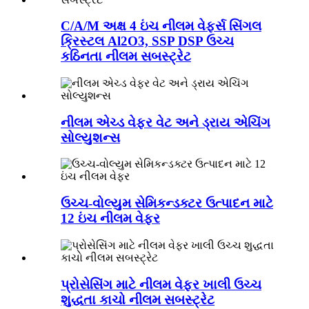
C/A/M અક્ષ 4 ઇંચ નીલમ વેફર્સ સિંગલ
ક્રિસ્ટલ Al2O3, SSP DSP ઉચ્ચ
કઠિનતા નીલમ સબસ્ટ્રેટ
નીલમ એચ્ડ વેફર વેટ અને ડ્રાય એચિંગ
સોલ્યુશન્સ
ઉચ્ચ-વોલ્યુમ સેમિકન્ડક્ટર ઉત્પાદન માટે
12 ઇંચ નીલમ વેફર
પ્રોસેસિંગ માટે નીલમ વેફર ખાલી ઉચ્ચ
શુદ્ધતા કાચો નીલમ સબસ્ટ્રેટ