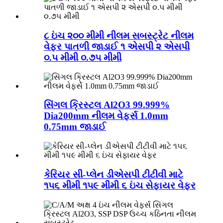
૮ ઇંચ ૨૦૦ મીમી નીલમ સબસ્ટ્રેટ નીલમ
વેફર પાતળી જાડાઈ ૧ એસપી ૨ એસપી
૦.૫ મીમી ૦.૭૫ મીમી
સિંગલ ક્રિસ્ટલ Al2O3 99.999%
Dia200mm નીલમ વેફર્સ 1.0mm
0.75mm જાડાઈ
કેરિયર સી-પ્લેન ડીએસપી ટીટીવી માટે
૧૫૬ મીમી ૧૫૯ મીમી ૬ ઇંચ સેફાયર વેફર