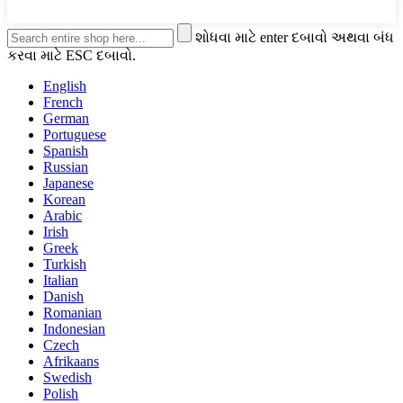
શોધવા માટે enter દબાવો અથવા બંધ
કરવા માટે ESC દબાવો.
English
French
German
Portuguese
Spanish
Russian
Japanese
Korean
Arabic
Irish
Greek
Turkish
Italian
Danish
Romanian
Indonesian
Czech
Afrikaans
Swedish
Polish