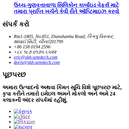
ઉચ્ચ-ગુણવત્તાવાળા સિલિકોન કાર્બાઇડ વેફર્સ માટે
તમારા પ્રાપ્તિ ખર્ચને કેવી રીતે ઑપ્ટિમાઇઝ કરવો
સંપર્ક કરો
Rm1-1805, No.851, Dianshanhu Road; કિંગપુ વિસ્તાર;
શાંઘાઈ સિટી, ચીન//201799
+86 158 0194 2596
+૮૬ ૧૮૭ ૦૧૭૫ ૬૫૨૨
eric@xkh-semitech.com
doris@xkh-semitech.com
પૂછપરછ
અમારા ઉત્પાદનો અથવા કિંમત સૂચિ વિશે પૂછપરછ માટે,
કૃપા કરીને તમારો ઇમેઇલ અમને મોકલો અને અમે 24
કલાકની અંદર સંપર્કમાં રહીશું.