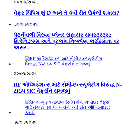
૦૫/૦૨/૨૦૨૬
વેફર ચિપિંગ શું છે અને તે કેવી રીતે ઉકેલી શકાય?
૩૦/૦૧/૨૦૨૬
પેટર્નવાળી વિરુદ્ધ પ્લેનર સેફાયર સબસ્ટ્રેટ્સ:
મિકેનિઝમ્સ અને પ્રકાશ નિષ્કર્ષણ કાર્યક્ષમતા પર
અસર...
૨૨/૦૧/૨૦૨૬
RF એપ્લિકેશન્સ માટે સેમી-ઇન્સ્યુલેટીંગ વિરુદ્ધ N-
ટાઇપ SiC વેફર્સને સમજવું
૧૯/૦૧/૨૦૨૬