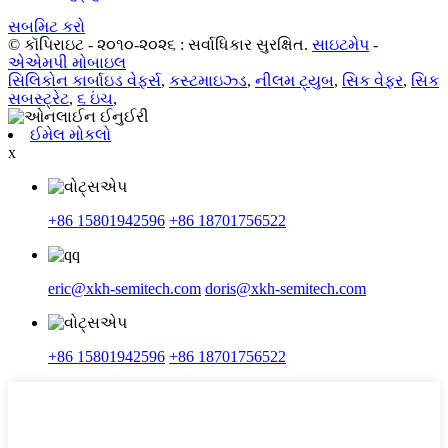
સબમિટ કરો
© કૉપિરાઇટ - ૨૦૧૦-૨૦૨૬ : સર્વાધિકાર સુરક્ષિત.
સાઇટમેપ
-
એએમપી મોબાઇલ
સિલિકોન કાર્બાઇડ વેફર્સ
,
કસ્ટમાઇઝ્ડ
,
નીલમ ટ્યુબ
,
સિક વેફર
,
સિક
સબસ્ટ્રેટ
,
૬ ઇંચ
,
ઈમેલ મોકલો
x
+86 15801942596
+86 18701756522
eric@xkh-semitech.com
doris@xkh-semitech.com
+86 15801942596
+86 18701756522