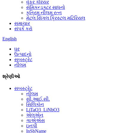
વેફર કેરિયર
સેમિકન્ડક્ટર સાધનો
કૃત્રિમ નીલમ રત્ન
મેટલ સિંગલ ક્રિસ્ટલ મટિરિયલ
સમાચાર
સંપર્ક કરો
English
ઘર
ઉત્પાદનો
સબસ્ટ્રેટ
નીલમ
શ્રેણીઓ
સબસ્ટ્રેટ
નીલમ
સી.આઈ.સી.
સિલિકોન
LiTaO3_LiNbO3
એલએન
ગાએએસ
ઇનપી
InSbName