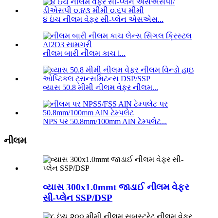
૪ ઇંચ નીલમ વેફર સી-પ્લેન એસએસ...
નીલમ બારી નીલમ કાચ l...
વ્યાસ 50.8 મીમી નીલમ વેફર નીલમ...
NPS પર 50.8mm/100mm AlN ટેમ્પલેટ...
નીલમ
વ્યાસ 300x1.0mmt જાડાઈ નીલમ વેફર
સી-પ્લેન SSP/DSP