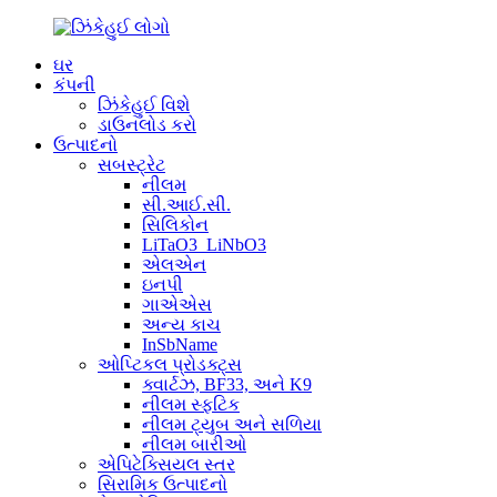
ઘર
કંપની
ઝિંકેહુઈ વિશે
ડાઉનલોડ કરો
ઉત્પાદનો
સબસ્ટ્રેટ
નીલમ
સી.આઈ.સી.
સિલિકોન
LiTaO3_LiNbO3
એલએન
ઇનપી
ગાએએસ
અન્ય કાચ
InSbName
ઓપ્ટિકલ પ્રોડક્ટ્સ
ક્વાર્ટઝ, BF33, અને K9
નીલમ સ્ફટિક
નીલમ ટ્યુબ અને સળિયા
નીલમ બારીઓ
એપિટેક્સિયલ સ્તર
સિરામિક ઉત્પાદનો