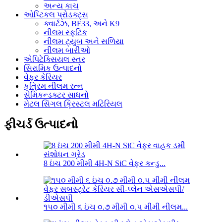
અન્ય કાચ
ઓપ્ટિકલ પ્રોડક્ટ્સ
ક્વાર્ટઝ, BF33, અને K9
નીલમ સ્ફટિક
નીલમ ટ્યુબ અને સળિયા
નીલમ બારીઓ
એપિટેક્સિયલ સ્તર
સિરામિક ઉત્પાદનો
વેફર કેરિયર
કૃત્રિમ નીલમ રત્ન
સેમિકન્ડક્ટર સાધનો
મેટલ સિંગલ ક્રિસ્ટલ મટિરિયલ
ફીચર્ડ ઉત્પાદનો
8 ઇંચ 200 મીમી 4H-N SiC વેફર કન્ડુ...
૧૫૦ મીમી ૬ ઇંચ ૦.૭ મીમી ૦.૫ મીમી નીલમ...