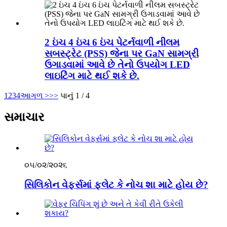
2 ઇંચ 4 ઇંચ 6 ઇંચ પેટર્નવાળી નીલમ
સબસ્ટ્રેટ (PSS) જેના પર GaN સામગ્રી
ઉગાડવામાં આવે છે તેનો ઉપયોગ LED
લાઇટિંગ માટે થઈ શકે છે.
1
2
3
4
આગળ >
>>
પાનું 1 / 4
સમાચાર
૦૫/૦૨/૨૦૨૬
સિલિકોન વેફર્સમાં ફ્લેટ કે નોચ શા માટે હોય છે?