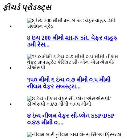
ફીચર્ડ પ્રોડક્ટ્સ
8 ઇંચ 200 મીમી 4H-N SiC વેફર વાહક
ડમી રેસ...
૧૫૦ મીમી ૬ ઇંચ ૦.૭ મીમી ૦.૫ મીમી
નીલમ વેફર સબસ્ટ્રા...
૪ ઇંચ નીલમ વેફર સી-પ્લેન SSP/DSP
૦.૪૩ મીમી ૦....