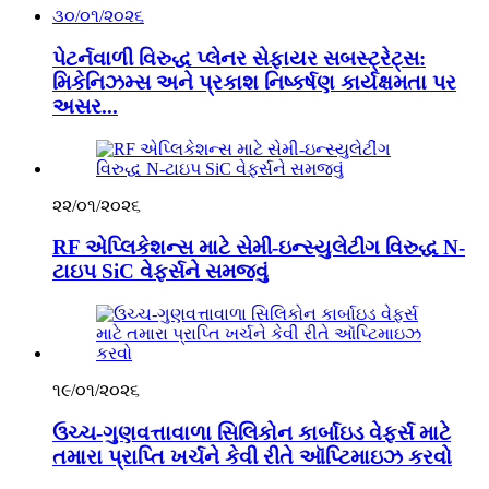
૩૦/૦૧/૨૦૨૬
પેટર્નવાળી વિરુદ્ધ પ્લેનર સેફાયર સબસ્ટ્રેટ્સ:
મિકેનિઝમ્સ અને પ્રકાશ નિષ્કર્ષણ કાર્યક્ષમતા પર
અસર...
૨૨/૦૧/૨૦૨૬
RF એપ્લિકેશન્સ માટે સેમી-ઇન્સ્યુલેટીંગ વિરુદ્ધ N-
ટાઇપ SiC વેફર્સને સમજવું
૧૯/૦૧/૨૦૨૬
ઉચ્ચ-ગુણવત્તાવાળા સિલિકોન કાર્બાઇડ વેફર્સ માટે
તમારા પ્રાપ્તિ ખર્ચને કેવી રીતે ઑપ્ટિમાઇઝ કરવો