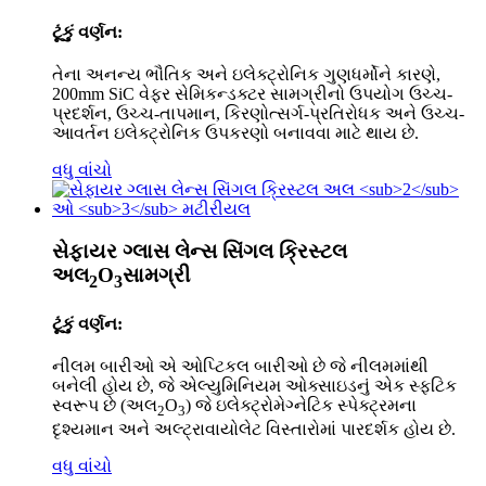
ટૂંકું વર્ણન:
તેના અનન્ય ભૌતિક અને ઇલેક્ટ્રોનિક ગુણધર્મોને કારણે,
200mm SiC વેફર સેમિકન્ડક્ટર સામગ્રીનો ઉપયોગ ઉચ્ચ-
પ્રદર્શન, ઉચ્ચ-તાપમાન, કિરણોત્સર્ગ-પ્રતિરોધક અને ઉચ્ચ-
આવર્તન ઇલેક્ટ્રોનિક ઉપકરણો બનાવવા માટે થાય છે.
વધુ વાંચો
સેફાયર ગ્લાસ લેન્સ સિંગલ ક્રિસ્ટલ
અલ
O
સામગ્રી
2
3
ટૂંકું વર્ણન:
નીલમ બારીઓ એ ઓપ્ટિકલ બારીઓ છે જે નીલમમાંથી
બનેલી હોય છે, જે એલ્યુમિનિયમ ઓક્સાઇડનું એક સ્ફટિક
સ્વરૂપ છે (અલ
O
) જે ઇલેક્ટ્રોમેગ્નેટિક સ્પેક્ટ્રમના
2
3
દૃશ્યમાન અને અલ્ટ્રાવાયોલેટ વિસ્તારોમાં પારદર્શક હોય છે.
વધુ વાંચો