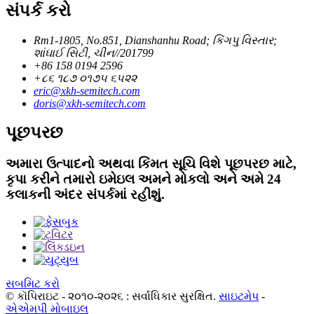
સંપર્ક કરો
Rm1-1805, No.851, Dianshanhu Road; કિંગપુ વિસ્તાર;
શાંઘાઈ સિટી, ચીન//201799
+86 158 0194 2596
+૮૬ ૧૮૭ ૦૧૭૫ ૬૫૨૨
eric@xkh-semitech.com
doris@xkh-semitech.com
પૂછપરછ
અમારા ઉત્પાદનો અથવા કિંમત સૂચિ વિશે પૂછપરછ માટે,
કૃપા કરીને તમારો ઇમેઇલ અમને મોકલો અને અમે 24
કલાકની અંદર સંપર્કમાં રહીશું.
સબમિટ કરો
© કૉપિરાઇટ - ૨૦૧૦-૨૦૨૬ : સર્વાધિકાર સુરક્ષિત.
સાઇટમેપ
-
એએમપી મોબાઇલ