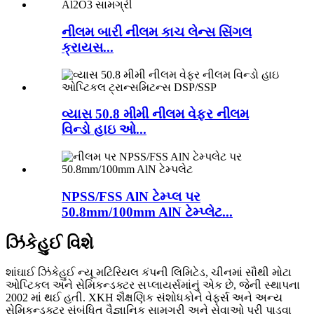
નીલમ બારી નીલમ કાચ લેન્સ સિંગલ
ક્રાયસ...
વ્યાસ 50.8 મીમી નીલમ વેફર નીલમ
વિન્ડો હાઇ ઓ...
NPSS/FSS AlN ટેમ્પ્લ પર
50.8mm/100mm AlN ટેમ્પ્લેટ...
ઝિંકેહુઈ વિશે
શાંઘાઈ ઝિંકેહુઈ ન્યૂ મટિરિયલ કંપની લિમિટેડ, ચીનમાં સૌથી મોટા
ઓપ્ટિકલ અને સેમિકન્ડક્ટર સપ્લાયર્સમાંનું એક છે, જેની સ્થાપના
2002 માં થઈ હતી. XKH શૈક્ષણિક સંશોધકોને વેફર્સ અને અન્ય
સેમિકન્ડક્ટર સંબંધિત વૈજ્ઞાનિક સામગ્રી અને સેવાઓ પૂરી પાડવા