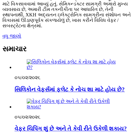
માટે વિકસાવવામાં આવ્યું હતું. સેમિકન્ડક્ટર સામગ્રી અમારો મુખ્ય
વ્યવસાય છે, અમારી ટીમ તકનીકીતા પર આધારિત છે, તેની
સ્થાપનાથી, XKH અદ્યતન ઇલેક્ટ્રોનિક સામગ્રીના સંશોધન અને
વિકાસમાં ઊંડાણપૂર્વક સંકળાયેલું છે, ખાસ કરીને વિવિધ વેફર /
સબસ્ટ્રેટના ક્ષેત્રમાં.
વધુ જાણો
સમાચાર
૦૫/૦૨/૨૦૨૬
સિલિકોન વેફર્સમાં ફ્લેટ કે નોચ શા માટે હોય છે?
૦૫/૦૨/૨૦૨૬
વેફર ચિપિંગ શું છે અને તે કેવી રીતે ઉકેલી શકાય?