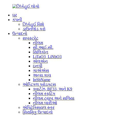
ઘર
કંપની
ઝિંકેહુઈ વિશે
ડાઉનલોડ કરો
ઉત્પાદનો
સબસ્ટ્રેટ
નીલમ
સી.આઈ.સી.
સિલિકોન
LiTaO3_LiNbO3
એલએન
ઇનપી
ગાએએસ
અન્ય કાચ
InSbName
ઓપ્ટિકલ પ્રોડક્ટ્સ
ક્વાર્ટઝ, BF33, અને K9
નીલમ સ્ફટિક
નીલમ ટ્યુબ અને સળિયા
નીલમ બારીઓ
એપિટેક્સિયલ સ્તર
સિરામિક ઉત્પાદનો