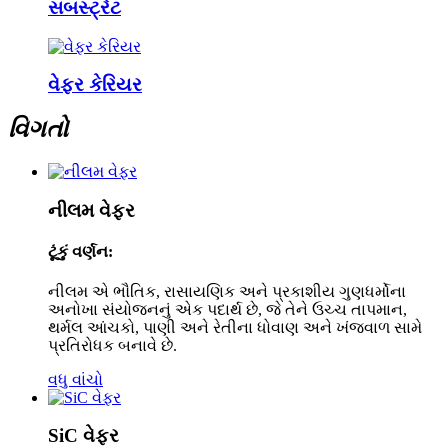
સબસ્ટ્રેટ
વેફર કેરિયર
વિગતો
નીલમ વેફર
ટૂંકું વર્ણન:
નીલમ એ ભૌતિક, રાસાયણિક અને પ્રકાશીય ગુણધર્મોના
અનોખા સંયોજનનું એક પદાર્થ છે, જે તેને ઉચ્ચ તાપમાન,
થર્મલ આંચકો, પાણી અને રેતીના ધોવાણ અને ખંજવાળ સામે
પ્રતિરોધક બનાવે છે.
વધુ વાંચો
SiC વેફર