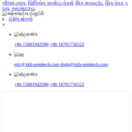
નીલમ ટ્યુબ
,
સિલિકોન કાર્બાઇડ વેફર્સ
,
સિક સબસ્ટ્રેટ
,
સિક વેફર
,
૬
ઇંચ
,
કસ્ટમાઇઝ્ડ
,
ઈમેલ મોકલો
x
+86 15801942596
+86 18701756522
eric@xkh-semitech.com
doris@xkh-semitech.com
+86 15801942596
+86 18701756522