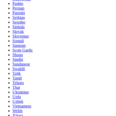
Pashto
Persian
Punjabi
Serbian
Sesotho
Sinhala
Slovak
Slovenian
Somali
Samoan
Scots Gaelic
Shona
Sindhi
Sundanese
Swahili
Tajik
Tamil
Telugu
Thai
Ukrainian
Urdu
Uzbek
Vietnamese
Welsh
Xhosa