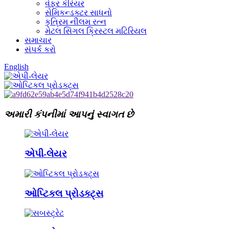
વેફર કેરિયર
સેમિકન્ડક્ટર સાધનો
કૃત્રિમ નીલમ રત્ન
મેટલ સિંગલ ક્રિસ્ટલ મટિરિયલ
સમાચાર
સંપર્ક કરો
English
અમારી કંપનીમાં આપનું સ્વાગત છે
એપી-લેયર
ઓપ્ટિકલ પ્રોડક્ટ્સ