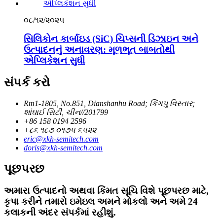
૦૮/૧૨/૨૦૨૫
સિલિકોન કાર્બાઇડ (SiC) ચિપ્સની ડિઝાઇન અને
ઉત્પાદનનું અનાવરણ: મૂળભૂત બાબતોથી
એપ્લિકેશન સુધી
સંપર્ક કરો
Rm1-1805, No.851, Dianshanhu Road; કિંગપુ વિસ્તાર;
શાંઘાઈ સિટી, ચીન//201799
+86 158 0194 2596
+૮૬ ૧૮૭ ૦૧૭૫ ૬૫૨૨
eric@xkh-semitech.com
doris@xkh-semitech.com
પૂછપરછ
અમારા ઉત્પાદનો અથવા કિંમત સૂચિ વિશે પૂછપરછ માટે,
કૃપા કરીને તમારો ઇમેઇલ અમને મોકલો અને અમે 24
કલાકની અંદર સંપર્કમાં રહીશું.