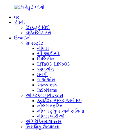
ઘર
કંપની
ઝિંકેહુઈ વિશે
ડાઉનલોડ કરો
ઉત્પાદનો
સબસ્ટ્રેટ
નીલમ
સી.આઈ.સી.
સિલિકોન
LiTaO3_LiNbO3
એલએન
ઇનપી
ગાએએસ
અન્ય કાચ
InSbName
ઓપ્ટિકલ પ્રોડક્ટ્સ
ક્વાર્ટઝ, BF33, અને K9
નીલમ સ્ફટિક
નીલમ ટ્યુબ અને સળિયા
નીલમ બારીઓ
એપિટેક્સિયલ સ્તર
સિરામિક ઉત્પાદનો