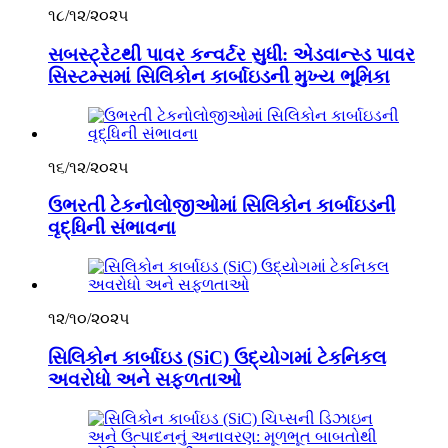
૧૮/૧૨/૨૦૨૫
સબસ્ટ્રેટથી પાવર કન્વર્ટર સુધી: એડવાન્સ્ડ પાવર
સિસ્ટમ્સમાં સિલિકોન કાર્બાઇડની મુખ્ય ભૂમિકા
૧૬/૧૨/૨૦૨૫
ઉભરતી ટેકનોલોજીઓમાં સિલિકોન કાર્બાઇડની
વૃદ્ધિની સંભાવના
૧૨/૧૦/૨૦૨૫
સિલિકોન કાર્બાઇડ (SiC) ઉદ્યોગમાં ટેકનિકલ
અવરોધો અને સફળતાઓ