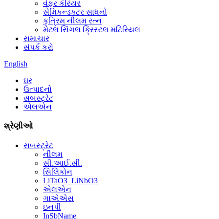
વેફર કેરિયર
સેમિકન્ડક્ટર સાધનો
કૃત્રિમ નીલમ રત્ન
મેટલ સિંગલ ક્રિસ્ટલ મટિરિયલ
સમાચાર
સંપર્ક કરો
English
ઘર
ઉત્પાદનો
સબસ્ટ્રેટ
એલએન
શ્રેણીઓ
સબસ્ટ્રેટ
નીલમ
સી.આઈ.સી.
સિલિકોન
LiTaO3_LiNbO3
એલએન
ગાએએસ
ઇનપી
InSbName