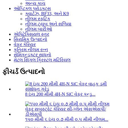
અન્ય કાચ
ઓપ્ટિકલ પ્રોડક્ટ્સ
ક્વાર્ટઝ, BF33, અને K9
નીલમ સ્ફટિક
નીલમ ટ્યુબ અને સળિયા
નીલમ બારીઓ
એપિટેક્સિયલ સ્તર
સિરામિક ઉત્પાદનો
વેફર કેરિયર
કૃત્રિમ નીલમ રત્ન
સેમિકન્ડક્ટર સાધનો
મેટલ સિંગલ ક્રિસ્ટલ મટિરિયલ
ફીચર્ડ ઉત્પાદનો
8 ઇંચ 200 મીમી 4H-N SiC વેફર કન્ડુ...
૧૫૦ મીમી ૬ ઇંચ ૦.૭ મીમી ૦.૫ મીમી નીલમ...