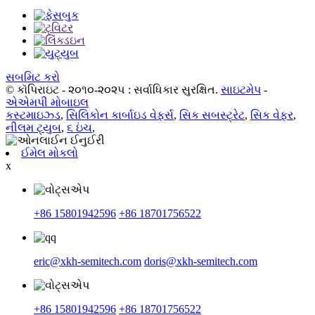
સબમિટ કરો
© કૉપિરાઇટ - ૨૦૧૦-૨૦૨૫ : સર્વાધિકાર સુરક્ષિત.
સાઇટમેપ
-
એએમપી મોબાઇલ
કસ્ટમાઇઝ્ડ
,
સિલિકોન કાર્બાઇડ વેફર્સ
,
સિક સબસ્ટ્રેટ
,
સિક વેફર
,
નીલમ ટ્યુબ
,
૬ ઇંચ
,
ઈમેલ મોકલો
x
+86 15801942596
+86 18701756522
eric@xkh-semitech.com
doris@xkh-semitech.com
+86 15801942596
+86 18701756522