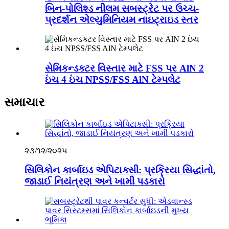
બિન-પોલિશ્ડ નીલમ સબસ્ટ્રેટ પર ઉચ્ચ-
પ્રદર્શન એલ્યુમિનિયમ નાઇટ્રાઇડ સ્તર
સેમિકન્ડક્ટર વિસ્તાર માટે FSS પર AlN 2
ઇંચ 4 ઇંચ NPSS/FSS AlN ટેમ્પલેટ
સમાચાર
૨૩/૧૨/૨૦૨૫
સિલિકોન કાર્બાઇડ એપિટાક્સી: પ્રક્રિયા સિદ્ધાંતો,
જાડાઈ નિયંત્રણ અને ખામી પડકારો