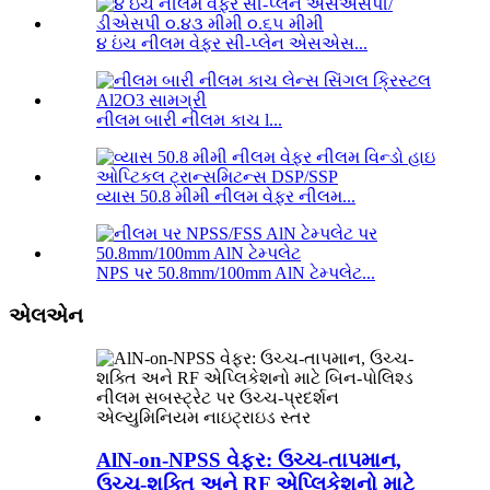
૪ ઇંચ નીલમ વેફર સી-પ્લેન એસએસ...
નીલમ બારી નીલમ કાચ l...
વ્યાસ 50.8 મીમી નીલમ વેફર નીલમ...
NPS પર 50.8mm/100mm AlN ટેમ્પલેટ...
એલએન
AlN-on-NPSS વેફર: ઉચ્ચ-તાપમાન,
ઉચ્ચ-શક્તિ અને RF એપ્લિકેશનો માટે