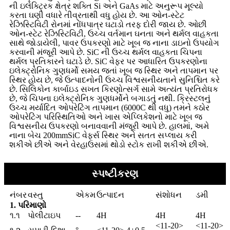
ની ઇલેક્ટ્રિક ક્ષેત્ર શક્તિ Si અને GaAs માટે અનુરૂપ મૂલ્યો
કરતા ઘણી વધારે તીવ્રતાથી વધુ હોય છે. આ ઓન-સ્ટેટ
રેઝિસ્ટિવિટી રોનમાં નોંધપાત્ર ઘટાડો તરફ દોરી જાય છે. ઓછી
ઓન-સ્ટેટ રેઝિસ્ટિવિટી, ઉચ્ચ વર્તમાન ઘનતા અને થર્મલ વાહકતા
સાથે જોડાયેલી, પાવર ઉપકરણો માટે ખૂબ જ નાના ડાઇનો ઉપયોગ
કરવાની મંજૂરી આપે છે. SiC ની ઉચ્ચ થર્મલ વાહકતા ચિપના
થર્મલ પ્રતિકારને ઘટાડે છે. SiC વેફર પર આધારિત ઉપકરણોના
ઇલેક્ટ્રોનિક ગુણધર્મો સમય જતાં ખૂબ જ સ્થિર અને તાપમાન પર
સ્થિર હોય છે, જે ઉત્પાદનોની ઉચ્ચ વિશ્વસનીયતાને સુનિશ્ચિત કરે
છે. સિલિકોન કાર્બાઇડ સખત કિરણોત્સર્ગ સામે અત્યંત પ્રતિરોધક
છે, જે ચિપના ઇલેક્ટ્રોનિક ગુણધર્મોને બગાડતું નથી. ક્રિસ્ટલનું
ઉચ્ચ મર્યાદિત ઓપરેટિંગ તાપમાન (6000C થી વધુ) તમને કઠોર
ઓપરેટિંગ પરિસ્થિતિઓ અને ખાસ એપ્લિકેશનો માટે ખૂબ જ
વિશ્વસનીય ઉપકરણો બનાવવાની મંજૂરી આપે છે. હાલમાં, અમે
નાના બેચ 200mmSiC વેફર્સ સ્થિર અને સતત સપ્લાય કરી
શકીએ છીએ અને વેરહાઉસમાં થોડો સ્ટોક રાખી શકીએ છીએ.
સ્પષ્ટીકરણ
નંબર
વસ્તુ
એકમ
ઉત્પાદન
સંશોધન
ડમી
1. પરિમાણો
૧.૧
પોલીટાઇપ
--
4H
4H
4H
<11-20>
<11-20>