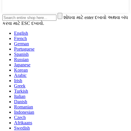
શોધવા માટે enter દબાવો અથવા બંધ
કરવા માટે ESC દબાવો.
English
French
German
Portuguese
Spanish
Russian
Japanese
Korean
Arabic
Irish
Greek
Turkish
Italian
Danish
Romanian
Indonesian
Czech
Afrikaans
Swedish