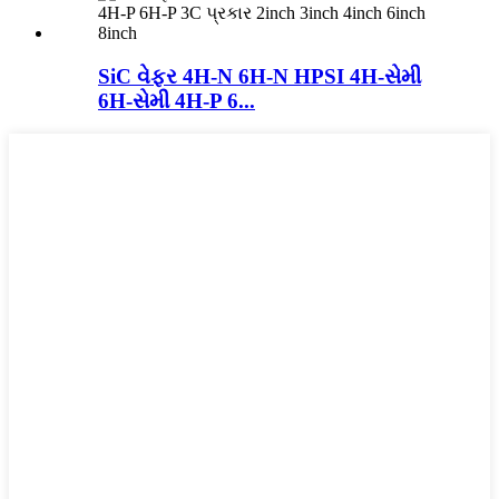
SiC વેફર 4H-N 6H-N HPSI 4H-સેમી
6H-સેમી 4H-P 6...