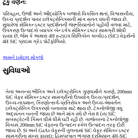
ટૂંકું વર્ણન:
પરિવહન, ઉર્જા અને ઔદ્યોગિક બજારો વિકસિત થતાં, વિશ્વસનીય,
ઉચ્ચ પ્રદર્શન પાવર ઇલેક્ટ્રોનિક્સની માંગ સતત વધતી જાય છે.
સુધારેલા સેમિકન્ડક્ટર પ્રદર્શનની જરૂરિયાતોને પહોંચી વળવા માટે,
ઉપકરણ ઉત્પાદકો વ્યાપક બેન્ડગેપ સેમિકન્ડક્ટર સામગ્રી શોધી
રહ્યા છે, જેમ કે અમારા 4H n-ટાઇપ સિલિકોન કાર્બાઇડ (SiC) વેફર્સનો
4H SiC પ્રાઇમ ગ્રેડ પોર્ટફોલિયો.
અમને ઇમેઇલ મોકલો
સુવિધાઓ
તેના અનન્ય ભૌતિક અને ઇલેક્ટ્રોનિક ગુણધર્મોને કારણે, 200mm
SiC વેફર સેમિકન્ડક્ટર સામગ્રીનો ઉપયોગ ઉચ્ચ-પ્રદર્શન,
ઉચ્ચ-તાપમાન, કિરણોત્સર્ગ-પ્રતિરોધક અને ઉચ્ચ-આવર્તન
ઇલેક્ટ્રોનિક ઉપકરણો બનાવવા માટે થાય છે. ટેકનોલોજી વધુ
અદ્યતન બનતી જાય છે અને માંગ વધે છે તેમ 8 ઇંચ SiC
સબસ્ટ્રેટની કિંમત ધીમે ધીમે ઘટી રહી છે. તાજેતરના ટેકનોલોજી
વિકાસ 200mm SiC વેફરના ઉત્પાદન સ્કેલ ઉત્પાદન તરફ દોરી
જાય છે. Si અને GaAs વેફરની તુલનામાં SiC વેફર સેમિકન્ડક્ટર
સામગ્રીના મુખ્ય ફાયદા: હિમપ્રપાત ભંગાણ દરમિયાન 4H-SiC