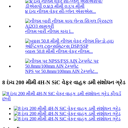
૪ ઇંચ નીલમ વેફર સી-પ્લેન એસએસ...
નીલમ બારી નીલમ કાચ l...
વ્યાસ 50.8 મીમી નીલમ વેફર નીલમ...
NPS પર 50.8mm/100mm AlN ટેમ્પલેટ...
8 ઇંચ 200 મીમી 4H-N SiC વેફર વાહક ડમી સંશોધન ગ્રેડ