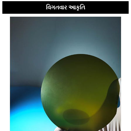
વિગતવાર આકૃતિ