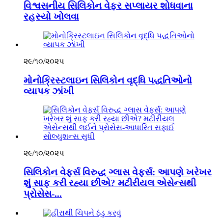
વિશ્વસનીય સિલિકોન વેફર સપ્લાયર શોધવાના
રહસ્યો ખોલવા
૨૯/૧૦/૨૦૨૫
મોનોક્રિસ્ટલાઇન સિલિકોન વૃદ્ધિ પદ્ધતિઓનો
વ્યાપક ઝાંખી
૨૯/૧૦/૨૦૨૫
સિલિકોન વેફર્સ વિરુદ્ધ ગ્લાસ વેફર્સ: આપણે ખરેખર
શું સાફ કરી રહ્યા છીએ? મટીરીયલ એસેન્સથી
પ્રોસેસ-...