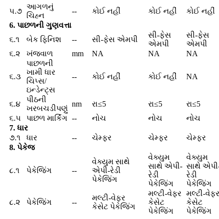
આગળનું
૫.૭
--
કોઈ નહીં
કોઈ નહીં
કોઈ નહીં
ચિહ્ન
6. પાછળની ગુણવત્તા
સી-ફેસ
સી-ફેસ
૬.૧
બેક ફિનિશ
--
સી-ફેસ એમપી
એમપી
એમપી
૬.૨
ખંજવાળ
mm
NA
NA
NA
પાછળની
ખામી ધાર
૬.૩
--
કોઈ નહીં
કોઈ નહીં
NA
ચિપ્સ/
ઇન્ડેન્ટ્સ
પીઠની
૬.૪
nm
રા≤5
રા≤5
રા≤5
ખરબચડીપણું
૬.૫
પાછળ માર્કિંગ
--
નોચ
નોચ
નોચ
7. ધાર
૭.૧
ધાર
--
ચેમ્ફર
ચેમ્ફર
ચેમ્ફર
8. પેકેજ
વેક્યુમ
વેક્યુમ
વેક્યુમ સાથે
સાથે એપી-
સાથે એપી
૮.૧
પેકેજિંગ
--
એપી-રેડી
રેડી
રેડી
પેકેજિંગ
પેકેજિંગ
પેકેજિંગ
મલ્ટી-વેફર
મલ્ટી-વેફ
મલ્ટી-વેફર
૮.૨
પેકેજિંગ
--
કેસેટ
કેસેટ
કેસેટ પેકેજિંગ
પેકેજિંગ
પેકેજિંગ