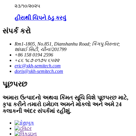
૨૩/૧૦/૨૦૨૫
હીરાથી ચિપને ઠંડુ કરવું
સંપર્ક કરો
Rm1-1805, No.851, Dianshanhu Road; કિંગપુ વિસ્તાર;
શાંઘાઈ સિટી, ચીન//201799
+86 158 0194 2596
+૮૬ ૧૮૭ ૦૧૭૫ ૬૫૨૨
eric@xkh-semitech.com
doris@xkh-semitech.com
પૂછપરછ
અમારા ઉત્પાદનો અથવા કિંમત સૂચિ વિશે પૂછપરછ માટે,
કૃપા કરીને તમારો ઇમેઇલ અમને મોકલો અને અમે 24
કલાકની અંદર સંપર્કમાં રહીશું.