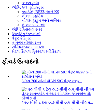
અન્ય કાચ
ઓપ્ટિકલ પ્રોડક્ટ્સ
ક્વાર્ટઝ, BF33, અને K9
નીલમ સ્ફટિક
નીલમ ટ્યુબ અને સળિયા
નીલમ બારીઓ
એપિટેક્સિયલ સ્તર
સિરામિક ઉત્પાદનો
વેફર કેરિયર
કૃત્રિમ નીલમ રત્ન
સેમિકન્ડક્ટર સાધનો
મેટલ સિંગલ ક્રિસ્ટલ મટિરિયલ
ફીચર્ડ ઉત્પાદનો
8 ઇંચ 200 મીમી 4H-N SiC વેફર કન્ડુ...
૧૫૦ મીમી ૬ ઇંચ ૦.૭ મીમી ૦.૫ મીમી નીલમ...