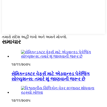
તમારો સંદેશ અહીં લખો અને અમને મોકલો.
સમાચાર
૧૨/૧૧/૨૦૨૫
સેમિકન્ડક્ટર વેફર્સ માટે એડવાન્સ્ડ પેકેજિંગ
સોલ્યુશન્સ: તમારે શું જાણવાની જરૂર છે
૧૨/૧૧/૨૦૨૫