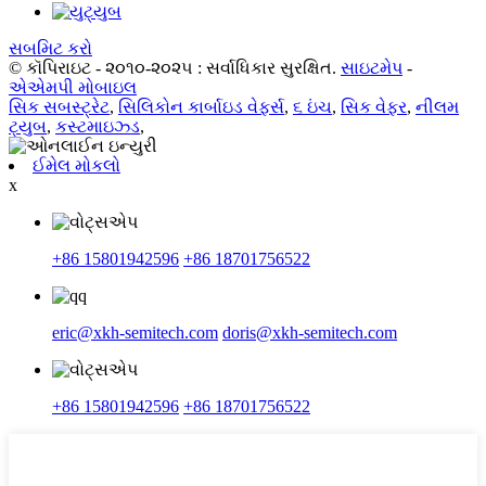
સબમિટ કરો
© કૉપિરાઇટ - ૨૦૧૦-૨૦૨૫ : સર્વાધિકાર સુરક્ષિત.
સાઇટમેપ
-
એએમપી મોબાઇલ
સિક સબસ્ટ્રેટ
,
સિલિકોન કાર્બાઇડ વેફર્સ
,
૬ ઇંચ
,
સિક વેફર
,
નીલમ
ટ્યુબ
,
કસ્ટમાઇઝ્ડ
,
ઈમેલ મોકલો
x
+86 15801942596
+86 18701756522
eric@xkh-semitech.com
doris@xkh-semitech.com
+86 15801942596
+86 18701756522