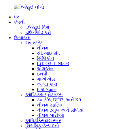
ઘર
કંપની
ઝિંકેહુઈ વિશે
ડાઉનલોડ કરો
ઉત્પાદનો
સબસ્ટ્રેટ
નીલમ
સી.આઈ.સી.
સિલિકોન
LiTaO3_LiNbO3
એલએન
ઇનપી
ગાએએસ
અન્ય કાચ
InSbName
ઓપ્ટિકલ પ્રોડક્ટ્સ
ક્વાર્ટઝ, BF33, અને K9
નીલમ સ્ફટિક
નીલમ ટ્યુબ અને સળિયા
નીલમ બારીઓ
એપિટેક્સિયલ સ્તર
સિરામિક ઉત્પાદનો