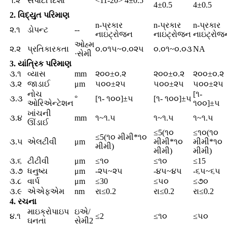
૧.૨
સપાટી દિશા
°
<11-20> 4±0.5
4±0.5
4±0.5
2. વિદ્યુત પરિમાણ
n-પ્રકાર
n-પ્રકાર
n-પ્રકાર
૨.૧
ડોપન્ટ
--
નાઇટ્રોજન
નાઇટ્રોજન
નાઇટ્રોજ
ઓહ્મ
૨.૨
પ્રતિકારકતા
૦.૦૧૫~૦.૦૨૫
૦.૦૧~૦.૦૩
NA
·સેમી
3. યાંત્રિક પરિમાણ
૩.૧
વ્યાસ
mm
૨૦૦±૦.૨
૨૦૦±૦.૨
૨૦૦±૦.૨
૩.૨
જાડાઈ
μm
૫૦૦±૨૫
૫૦૦±૨૫
૫૦૦±૨૫
નોચ
[૧-
૩.૩
°
[૧- ૧૦૦]±૫
[૧- ૧૦૦]±૫
ઓરિએન્ટેશન
૧૦૦]±૫
ખાંચની
૩.૪
mm
૧~૧.૫
૧~૧.૫
૧~૧.૫
ઊંડાઈ
≤5(૧૦
≤૧૦(૧૦
≤5(૧૦ મીમી*૧૦
૩.૫
એલટીવી
μm
મીમી*૧૦
મીમી*૧૦
મીમી)
મીમી)
મીમી)
૩.૬
ટીટીવી
μm
≤૧૦
≤૧૦
≤15
૩.૭
ધનુષ્ય
μm
-૨૫~૨૫
-૪૫~૪૫
-૬૫~૬૫
૩.૮
વાર્પ
μm
≤30
≤૫૦
≤૭૦
૩.૯
એએફએમ
nm
રા≤0.2
રા≤0.2
રા≤0.2
4. રચના
માઇક્રોપાઇપ
ઇએ/
૪.૧
≤2
≤૧૦
≤૫૦
ઘનતા
સેમી2