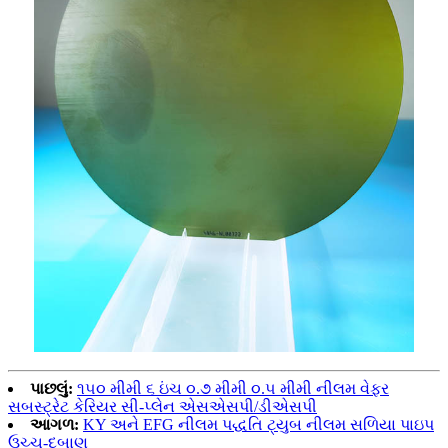
પાછલું:
૧૫૦ મીમી ૬ ઇંચ ૦.૭ મીમી ૦.૫ મીમી નીલમ વેફર
સબસ્ટ્રેટ કેરિયર સી-પ્લેન એસએસપી/ડીએસપી
આગળ:
KY અને EFG નીલમ પદ્ધતિ ટ્યુબ નીલમ સળિયા પાઇપ
ઉચ્ચ-દબાણ