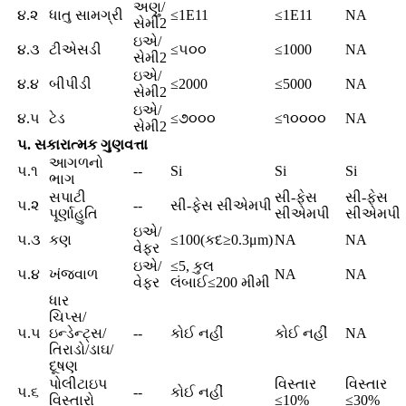
અણુ/
૪.૨
ધાતુ સામગ્રી
≤1E11
≤1E11
NA
સેમી2
ઇએ/
૪.૩
ટીએસડી
≤૫૦૦
≤1000
NA
સેમી2
ઇએ/
૪.૪
બીપીડી
≤2000
≤5000
NA
સેમી2
ઇએ/
૪.૫
ટેડ
≤૭૦૦૦
≤૧૦૦૦૦
NA
સેમી2
૫. સકારાત્મક ગુણવત્તા
આગળનો
૫.૧
--
Si
Si
Si
ભાગ
સપાટી
સી-ફેસ
સી-ફેસ
૫.૨
--
સી-ફેસ સીએમપી
પૂર્ણાહુતિ
સીએમપી
સીએમપી
ઇએ/
૫.૩
કણ
≤100(કદ≥0.3μm)
NA
NA
વેફર
ઇએ/
≤5, કુલ
૫.૪
ખંજવાળ
NA
NA
વેફર
લંબાઈ≤200 મીમી
ધાર
ચિપ્સ/
૫.૫
ઇન્ડેન્ટ્સ/
--
કોઈ નહીં
કોઈ નહીં
NA
તિરાડો/ડાઘ/
દૂષણ
પોલીટાઇપ
વિસ્તાર
વિસ્તાર
૫.૬
--
કોઈ નહીં
વિસ્તારો
≤10%
≤30%