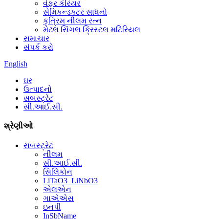
વેફર કેરિયર
સેમિકન્ડક્ટર સાધનો
કૃત્રિમ નીલમ રત્ન
મેટલ સિંગલ ક્રિસ્ટલ મટિરિયલ
સમાચાર
સંપર્ક કરો
English
ઘર
ઉત્પાદનો
સબસ્ટ્રેટ
સી.આઈ.સી.
શ્રેણીઓ
સબસ્ટ્રેટ
નીલમ
સી.આઈ.સી.
સિલિકોન
LiTaO3_LiNbO3
એલએન
ગાએએસ
ઇનપી
InSbName